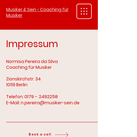
Musiker & Sein - Coaching für
Musiker
Impressum
Normisa Pereira da Silva
Coaching für Musiker
Zionskirchstr. 34
10119 Berlin
0179 - 2492258
Telefon:
E-Mail:
n.pereira@musiker-sein.de
Book a call